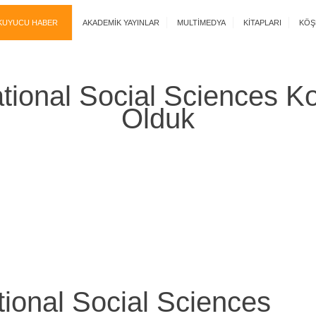
KUYUCU HABER
AKADEMIK YAYINLAR
MULTIMEDYA
KITAPLARI
KÖŞ
ational Social Sciences 
Olduk
6th Annual International Social Sciences Konfera
tional Social Sciences