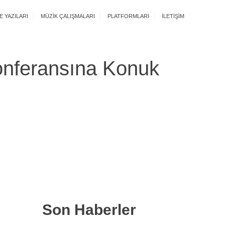
E YAZILARI
MÜZIK ÇALIŞMALARI
PLATFORMLARI
İLETIŞIM
Konferansına Konuk
nsına Konuk Olduk
Son Haberler